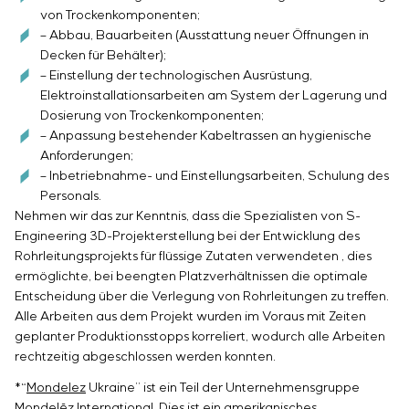
von Trockenkomponenten;
– Abbau, Bauarbeiten
(Ausstattung neuer Öffnungen in
Decken für Behälter);
– Einstellung der technologischen Ausrüstung,
Elektroinstallationsarbeiten am System der Lagerung und
Dosierung von Trockenkomponenten;
– Anpassung bestehender Kabeltrassen an hygienische
Anforderungen;
– Inbetriebnahme- und Einstellungsarbeiten, Schulung des
Personals.
Nehmen wir das zur Kenntnis, dass die Spezialisten von S-
Engineering 3D-Projekterstellung bei der Entwicklung des
Rohrleitungsprojekts für flüssige Zutaten verwendeten , dies
ermöglichte, bei beengten Platzverhältnissen die optimale
Entscheidung über die Verlegung von Rohrleitungen zu treffen.
Alle Arbeiten aus dem Projekt wurden im Voraus mit Zeiten
geplanter Produktionsstopps korreliert, wodurch alle Arbeiten
rechtzeitig abgeschlossen werden konnten.
*“
Mondelez
Ukraine” ist ein Teil der Unternehmensgruppe
Mondelēz International. Dies ist ein amerikanisches