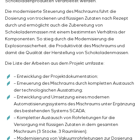
Einstellparametern
Schokoladenprodukten verarbeitet werden.
Energieaudit
Die modernisierte Steuerung des Mischraums führt die
Dosierung von trockenen und flüssigen Zutaten nach Rezept
durch und ermöglicht auch die Zubereitung von
Schokoladenmassen mit einem bestimmten Verhältnis der
Komponenten. So stieg durch die Modernisierung die
Explosionssicherheit, die Produktivität des Mischraums und
damit die Qualität der Herstellung von Schokoladenmassen.
Die Liste der Arbeiten aus dem Projekt umfasste:
– Entwicklung der Projektdokumentation;
– Erneuerung des Mischraums durch kompletten Austausch
der technologischen Ausstattung;
– Entwicklung und Umsetzung eines modernen
Automatisierungssystems des Mischraums unter Ergänzung
des bestehenden Systems SCADA;
– Kompletter Austausch von Rohrleitungen für die
Versorgung mit flüssigen Zutaten in dem gesamten
Mischraum (3 Stöcke, 3 Raumlinien);
– Modernisierung von Vakuumrohrleitungen zur Dosierung