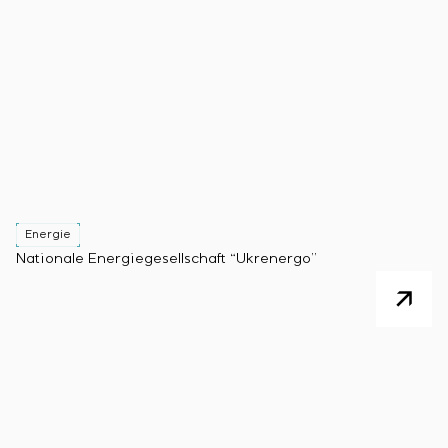
Einstellparametern
Energieaudit
Energie
Nationale Energiegesellschaft “Ukrenergo”