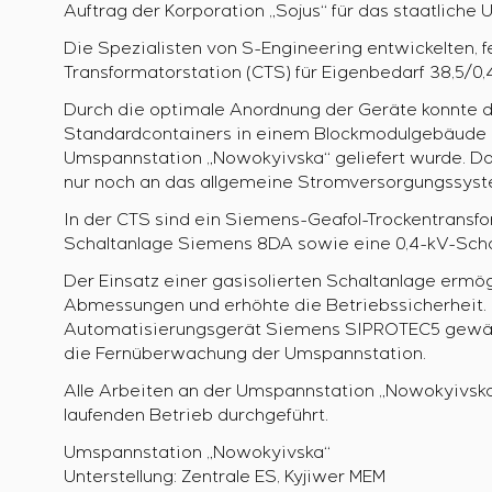
Auftrag der Korporation „Sojus“ für das staatlich
Die Spezialisten von S-Engineering entwickelten, fe
Transformatorstation (CTS) für Eigenbedarf 38,5/0,
Durch die optimale Anordnung der Geräte konnte 
Standardcontainers in einem Blockmodulgebäude (
Umspannstation „Nowokyivska“ geliefert wurde. Da
nur noch an das allgemeine Stromversorgungssys
In der CTS sind ein Siemens-Geafol-Trockentransfor
Schaltanlage Siemens 8DA sowie eine 0,4-kV-Schal
Der Einsatz einer gasisolierten Schaltanlage ermö
Abmessungen und erhöhte die Betriebssicherheit. D
Automatisierungsgerät Siemens SIPROTEC5 gewähr
die Fernüberwachung der Umspannstation.
Alle Arbeiten an der Umspannstation „Nowokyivska“
laufenden Betrieb durchgeführt.
Umspannstation „Nowokyivska“
Unterstellung: Zentrale ES, Kyjiwer MEM