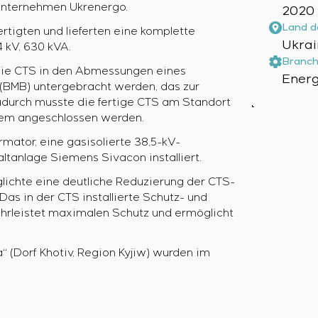
e Unternehmen Ukrenergo.
2020
Land d
rtigten und lieferten eine komplette
Ukrai
4 kV, 630 kVA.
Branch
die CTS in den Abmessungen eines
Energ
BMB) untergebracht werden, das zur
durch musste die fertige CTS am Standort
tem angeschlossen werden.
mator, eine gasisolierte 38,5-kV-
tanlage Siemens Sivacon installiert.
glichte eine deutliche Reduzierung der CTS-
as in der CTS installierte Schutz- und
leistet maximalen Schutz und ermöglicht
 (Dorf Khotiv, Region Kyjiw) wurden im