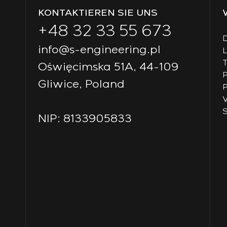
KONTAKTIEREN SIE UNS
+48 32 33 55 673
D
info@s-engineering.pl
T
Oświęcimska 51A, 44-109
P
Gliwice, Poland
P
V
S
NIP: 8133905833