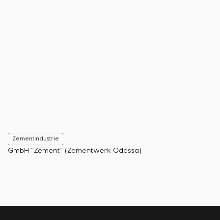
Einstellparametern
Energieaudit
Zementindustrie
GmbH “Zement” (Zementwerk Odessa)