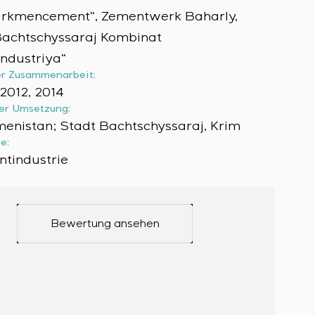
urkmencement“, Zementwerk Baharly,
Bachtschyssaraj Kombinat
industriya“
er Zusammenarbeit:
 2012, 2014
er Umsetzung:
enistan; Stadt Bachtschyssaraj, Krim
e:
tindustrie
Bewertung ansehen