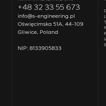
+48 32 33 55 673
D
info@s-engineering.pl
T
Oświęcimska 51A, 44-109
P
Gliwice, Poland
P
V
S
NIP: 8133905833