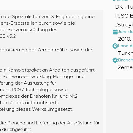
DK „T
PJSC 
die Spezialisten von S-Engineering eine
ns-Ersatzteilen durch sowie die
„Stroy
er Serverausrüstung des
Jahr d
CS v5.2.
2010,
Land d
ernisierung der Zementmühle sowie die
Turkm
Branch
Zemen
in Komplettpaket an Arbeiten ausgeführt:
, Softwareentwicklung, Montage- und
ferung der Ausrüstung für
emens PCS7-Technologie sowie
plexes der Drehöfen Nr.1 und Nr.2.
ten für das automatisierte
eilung dieses Werks umgesetzt.
ie Planung und Lieferung der Ausrüstung für
 durchgeführt.