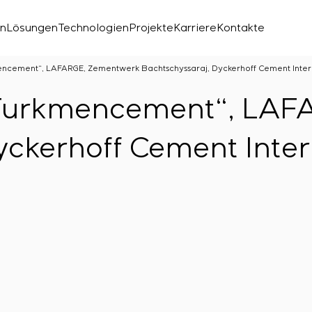
en
Lösungen
Technologien
Projekte
Karriere
Kontakte
encement“, LAFARGE, Zementwerk Bachtschyssaraj, Dyckerhoff Cement Inter
„Turkmencement“, LA
yckerhoff Cement Inter
chen Labors
den